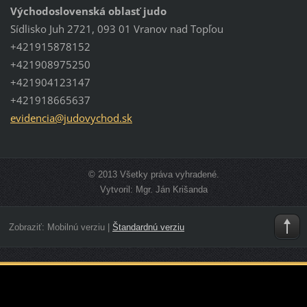
Východoslovenská oblasť judo
Sídlisko Juh 2721, 093 01 Vranov nad Topľou
+421915878152
+421908975250
+421904123147
+421918665637
evidenci
a@judovy
chod.sk
© 2013 Všetky práva vyhradené.
Vytvoril: Mgr. Ján Krišanda
Zobraziť:
Mobilnú verziu
|
Štandardnú verziu