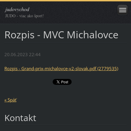
judovychod
JUDO - viac ako šport!
Rozpis - MVC Michalovce
20.06.2023 22:44
Rozpis - Grand-prix-michalovce-v2-slovak.pdf (2779535)
« Späť
Kontakt