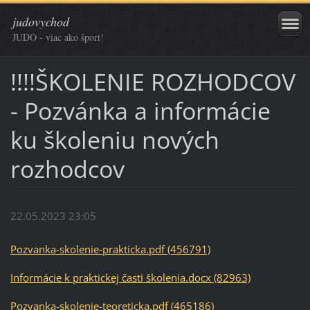
judovychod
JUDO - viac ako šport!
!!!!ŠKOLENIE ROZHODCOV
- Pozvánka a informácie
ku školeniu nových
rozhodcov
22.05.2023 23:05
Pozvanka-skolenie-prakticka.pdf (456791)
Informácie k praktickej časti školenia.docx (82963)
Pozvanka-skolenie-teoreticka.pdf (465186)