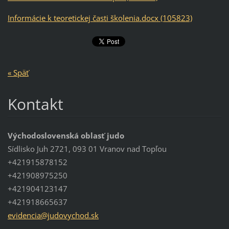
Informácie k teoretickej časti školenia.docx (105823)
« Späť
Kontakt
Východoslovenská oblasť judo
Sídlisko Juh 2721, 093 01 Vranov nad Topľou
+421915878152
+421908975250
+421904123147
+421918665637
evidenci
a@judovy
chod.sk