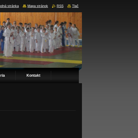
dná stránka
Mapa stránok
RSS
Tlač
ria
Kontakt