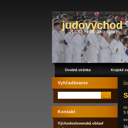
judovychod
JUDO - viac ako šport!
Úvodná stránka
Krajské z
Vyhľadávanie
Úv
S
06
Kontakt
S 
vo
Východoslovenská oblasť
Sl