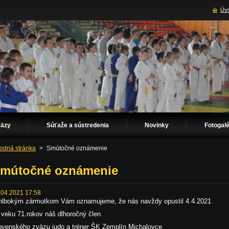
Úvo
väzy
Súťaže a sústredenia
Novinky
Fotogalé
odná stránka
>
Smútočné oznámenie
mútočné oznámenie
.04.2021 17:58
hlbokým zármutkom Vám oznamujeme, že nás navždy opustil 4.4.2021
 veku 71.rokov náš dlhoročný člen
ovenského zväzu judo a tréner ŠK Zemplín Michalovce