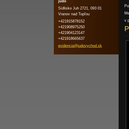
judo
Po
Sídlisko Juh 2721, 093 01
Me
Vranov nad Topľou
v 
+421915878152
+421908975250
P
+421904123147
+421918665637
evidenci
a@judovy
chod.sk