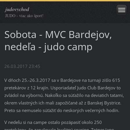
judovychod
JUDO - viac ako šport!
Sobota - MVC Bardejov,
nedeľa - judo camp
26.03.2017 23:45
V dňoch 25.-26.3.2017 sa v Bardejove na turnaji zišlo 615
pretekárov z 12 krajín. Usporiadateľ Judo Club Bardejov to
zvládol na výbornú. Nakoľko sa súťažilo na deviatich tatami,
okrem vlastných ich mali zapožičané až z Banskej Bystrice.
Preto sa nemuselo súťažiť do neskorých večerných hodín.
V nedeľu si na campe ostalo pozápasiť okolo 250
pretekárov, čo zaručovalo kvalitný sparing. Tréner Jano