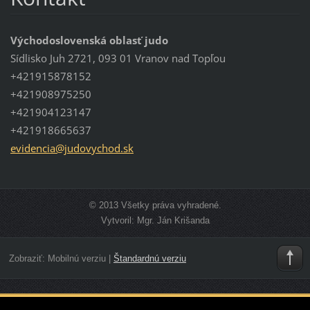
Východoslovenská oblasť judo
Sídlisko Juh 2721, 093 01 Vranov nad Topľou
+421915878152
+421908975250
+421904123147
+421918665637
evidenci
a@judovy
chod.sk
© 2013 Všetky práva vyhradené.
Vytvoril: Mgr. Ján Krišanda
Zobraziť:
Mobilnú verziu
|
Štandardnú verziu