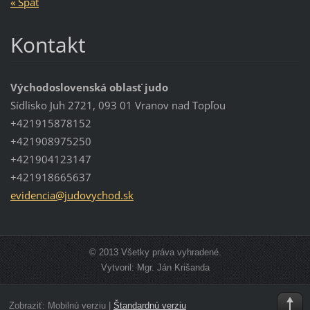
« Späť
Kontakt
Východoslovenská oblasť judo
Sídlisko Juh 2721, 093 01 Vranov nad Topľou
+421915878152
+421908975250
+421904123147
+421918665637
evidenci
a@judovy
chod.sk
© 2013 Všetky práva vyhradené.
Vytvoril: Mgr. Ján Krišanda
Zobraziť:
Mobilnú verziu
|
Štandardnú verziu