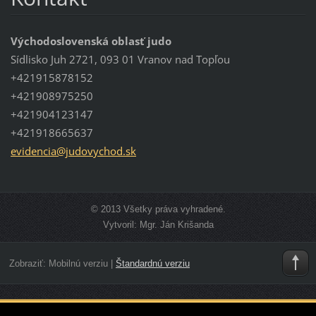
Východoslovenská oblasť judo
Sídlisko Juh 2721, 093 01 Vranov nad Topľou
+421915878152
+421908975250
+421904123147
+421918665637
evidenci
a@judovy
chod.sk
© 2013 Všetky práva vyhradené.
Vytvoril: Mgr. Ján Krišanda
Zobraziť:
Mobilnú verziu
|
Štandardnú verziu