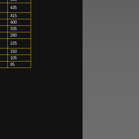
435
415
400
335
280
225
150
105
85