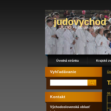
judovychod
JUDO - viac ako šport!
Úvodná stránka
Krajské z
Vyhľadávanie
Úv
T
06
Kontakt
Východoslovenská oblasť
1