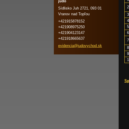
judo
2
Sídlisko Juh 2721, 093 01
Vranov nad Topľou
3
4
+421915878152
5
+421908975250
+421904123147
6
+421918665637
7
evidenci
a@judovy
chod.sk
8
9
1
Sp