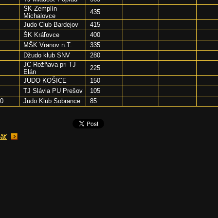
ŠK Zemplín
435
Michalovce
Judo Club Bardejov
415
ŠK Kráľovce
400
MŠK Vranov n.T.
335
Džudo klub SNV
280
JC Rožňava pri TJ
225
Elán
JUDO KOŠICE
150
TJ Slávia PU Prešov
105
0
Judo Klub Sobrance
85
äť