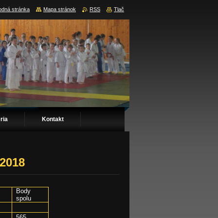
dná stránka
Mapa stránok
RSS
Tlač
ria
Kontakt
 2018
Body
spolu
565