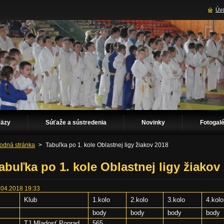
Úvo
väzy
Súťaže a sústredenia
Novinky
Fotogalé
odná stránka
>
Tabuľka po 1. kole Oblastnej ligy žiakov 2018
abuľka po 1. kole Oblastnej ligy žiakov
.04.2018 19:33
Klub
1.kolo
2.kolo
3.kolo
4.kolo
body
body
body
body
TJ Mladosť Poprad
565