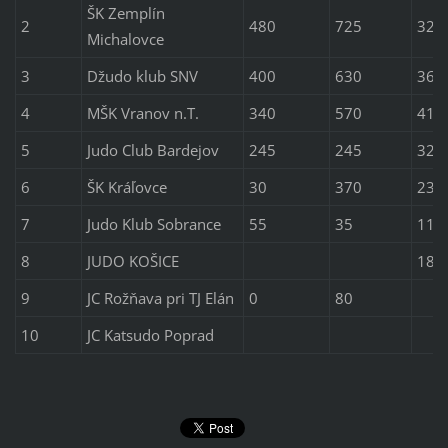
ŠK Zemplín
2
480
725
320
Michalovce
3
Džudo klub SNV
400
630
360
4
MŠK Vranov n.T.
340
570
410
5
Judo Club Bardejov
245
245
320
6
ŠK Kráľovce
30
370
230
7
Judo Klub Sobrance
55
35
115
8
JUDO KOŠICE
180
9
JC Rožňava pri TJ Elán
0
80
10
JC Katsudo Poprad