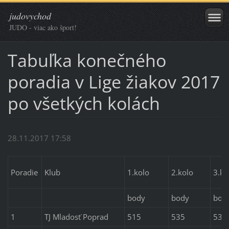
judovychod
JUDO - viac ako šport!
Tabuľka konečného
poradia v Lige žiakov 2017
po všetkých kolách
28.11.2017 17:58
Poradie
Klub
1.kolo
2.kolo
3.ko
body
body
bod
1
TJ Mladosť Poprad
515
535
535