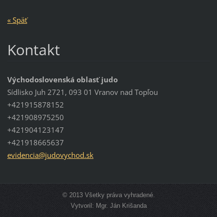
« Späť
Kontakt
Východoslovenská oblasť judo
Sídlisko Juh 2721, 093 01 Vranov nad Topľou
+421915878152
+421908975250
+421904123147
+421918665637
evidenci
a@judovy
chod.sk
© 2013 Všetky práva vyhradené.
Vytvoril: Mgr. Ján Krišanda