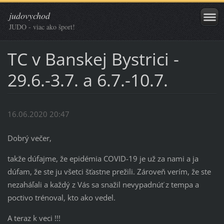
judovychod
JUDO - viac ako šport!
TC v Banskej Bystrici -
29.6.-3.7. a 6.7.-10.7.
16.06.2020 20:47
Dobrý večer,
takže dúfajme, že epidémia COVID-19 je už za nami a ja
dúfam, že ste ju všetci šťastne prežili. Zároveň verím, že ste
nezaháľali a každý z Vás sa snažil nevypadnúť z tempa a
poctivo trénoval, kto ako vedel.
A teraz k veci !!!