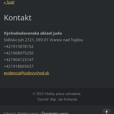
« Späť
Kontakt
Východoslovenská oblasť judo
Sídlisko Juh 2721, 093 01 Vranov nad Topľou
+421915878152
+421908975250
+421904123147
+421918665637
evidenci
a@judovy
chod.sk
© 2013 Všetky práva vyhradené.
Vytvoril: Mgr. Ján Krišanda
Zobraziť:
Mobilnú verziu
|
Štandardnú verziu