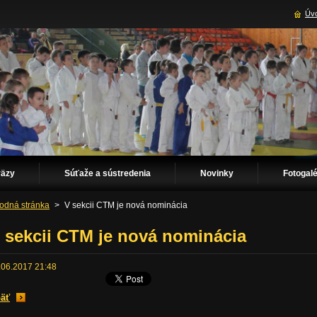
Úvo
väzy
Súťaže a sústredenia
Novinky
Fotogalé
odná stránka
>
V sekcii CTM je nová nominácia
 sekcii CTM je nová nominácia
.06.2017 21:48
äť