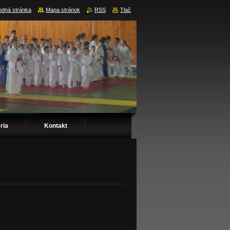
dná stránka
Mapa stránok
RSS
Tlač
ria
Kontakt