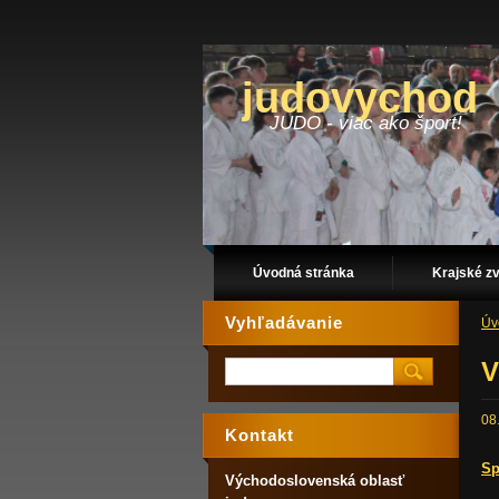
judovychod
JUDO - viac ako šport!
Úvodná stránka
Krajské z
Vyhľadávanie
Úv
V
08
Kontakt
Sp
Východoslovenská oblasť