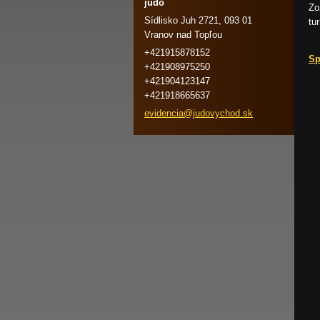
judo
Z
Sídlisko Juh 2721, 093 01
tu
Vranov nad Topľou
+421915878152
Sp
+421908975250
+421904123147
+421918665637
evidenci
a@judovy
chod.sk