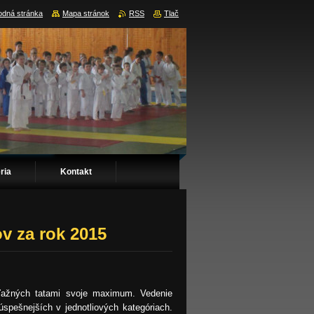
dná stránka
Mapa stránok
RSS
Tlač
ria
Kontakt
v za rok 2015
úťažných tatami svoje maximum. Vedenie
spešnejších v jednotliových kategóriach.