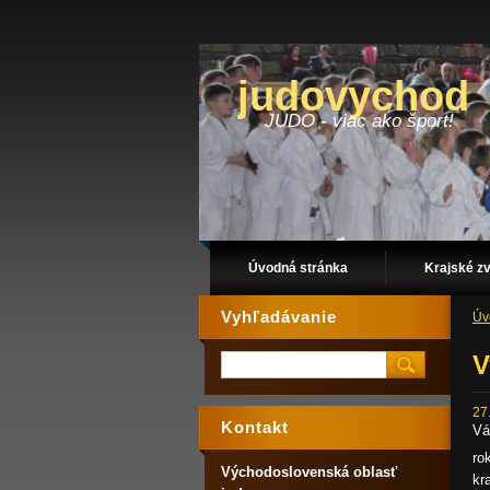
judovychod
JUDO - viac ako šport!
Úvodná stránka
Krajské z
Vyhľadávanie
Úv
V
27
Kontakt
Vá
ro
Východoslovenská oblasť
kr