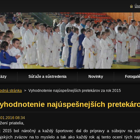
Úvo
väzy
Súťaže a sústredenia
Novinky
Fotogalé
odná stránka
>
Vyhodnotenie najúspešnejších pretekárov za rok 2015
yhodnotenie najúspešnejších pretekáro
.01.2016 08:34
žení priatelia,
k 2015 bol náročný a každý športovec dal do prípravy a súbojov na s
ajských zväzov na to myslelo a tak ako každý rok aj tento ocení tých najú