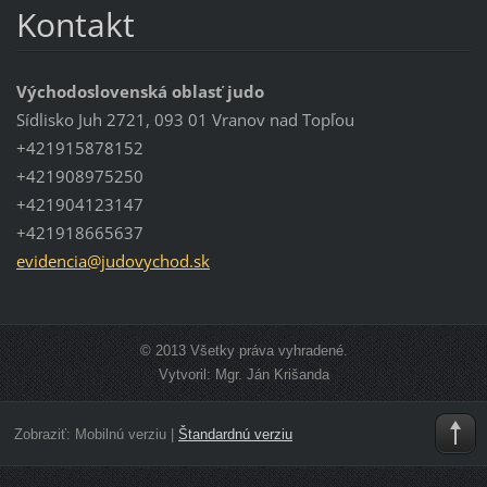
Kontakt
Východoslovenská oblasť judo
Sídlisko Juh 2721, 093 01 Vranov nad Topľou
+421915878152
+421908975250
+421904123147
+421918665637
evidenci
a@judovy
chod.sk
© 2013 Všetky práva vyhradené.
Vytvoril: Mgr. Ján Krišanda
Zobraziť:
Mobilnú verziu
|
Štandardnú verziu