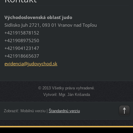
Východoslovenská oblasť judo
Sídlisko Juh 2721, 093 01 Vranov nad Topľou
+421915878152
+421908975250
+421904123147
+421918665637
evidenci
a@judovy
chod.sk
© 2013 Všetky práva vyhradené.
Vytvoril: Mgr. Ján Krišanda
Zobraziť:
Mobilnú verziu
|
Štandardnú verziu