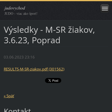
judovychod
JUDO - viac ako šport!
Výsledky - M-SR žiakov,
3.6.23, Poprad
03.06.2023 23:16
RESULTS-M-SR-ziakov.pdf (301562)
« Späť
Kontakt