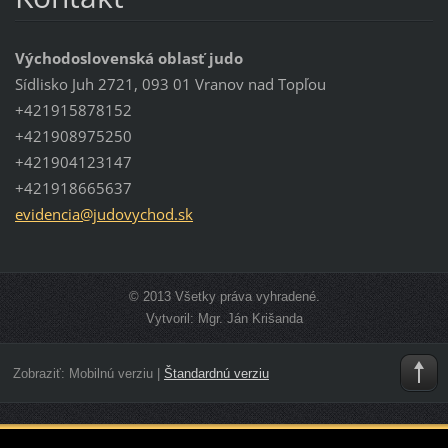
Východoslovenská oblasť judo
Sídlisko Juh 2721, 093 01 Vranov nad Topľou
+421915878152
+421908975250
+421904123147
+421918665637
evidenci
a@judovy
chod.sk
© 2013 Všetky práva vyhradené.
Vytvoril: Mgr. Ján Krišanda
Zobraziť:
Mobilnú verziu
|
Štandardnú verziu