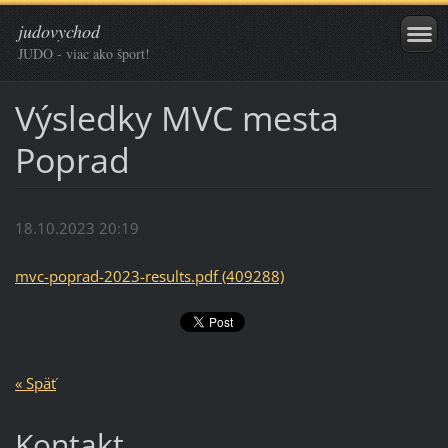
judovychod
JUDO - viac ako šport!
Výsledky MVC mesta
Poprad
18.10.2023 20:19
mvc-poprad-2023-results.pdf (409288)
« Späť
Kontakt