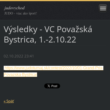
judovychod
JUDO - viac ako šport!
Výsledky - VC Považská
Bystrica, 1.-2.10.22
02.10.2022 23:41
https://www.judoturnaj.sk/contest/2022/10/01-Grand-Prix-
Povazska-Bystrica/
« Späť