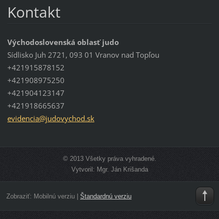
Kontakt
Východoslovenská oblasť judo
Sídlisko Juh 2721, 093 01 Vranov nad Topľou
+421915878152
+421908975250
+421904123147
+421918665637
evidenci
a@judovy
chod.sk
© 2013 Všetky práva vyhradené.
Vytvoril: Mgr. Ján Krišanda
Zobraziť:
Mobilnú verziu
|
Štandardnú verziu