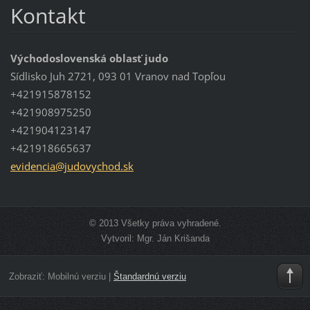
Kontakt
Východoslovenská oblasť judo
Sídlisko Juh 2721, 093 01 Vranov nad Topľou
+421915878152
+421908975250
+421904123147
+421918665637
evidenci
a@judovy
chod.sk
© 2013 Všetky práva vyhradené.
Vytvoril: Mgr. Ján Krišanda
Zobraziť:
Mobilnú verziu
|
Štandardnú verziu