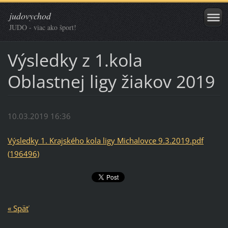
judovychod
JUDO - viac ako šport!
Výsledky z 1.kola
Oblastnej ligy žiakov 2019
10.03.2019 16:36
Výsledky 1. Krajského kola ligy Michalovce 9.3.2019.pdf
(196496)
« Späť