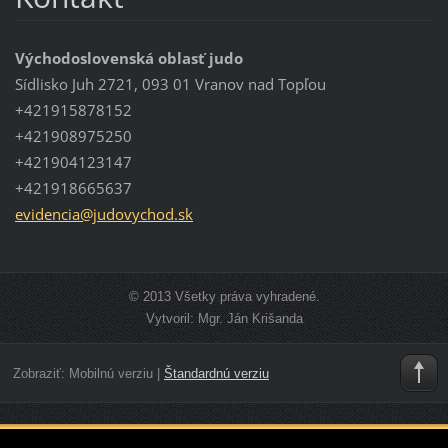
Východoslovenská oblasť judo
Sídlisko Juh 2721, 093 01 Vranov nad Topľou
+421915878152
+421908975250
+421904123147
+421918665637
evidenci
a@judovy
chod.sk
© 2013 Všetky práva vyhradené.
Vytvoril: Mgr. Ján Krišanda
Zobraziť:
Mobilnú verziu
|
Štandardnú verziu