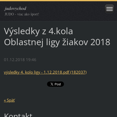
judovychod
JUDO - viac ako šport!
Výsledky z 4.kola
Oblastnej ligy žiakov 2018
01.12.2018 19:46
výsledky 4. kolo ligy - 1.12.2018.pdf (182037)
« Späť
Kontakt