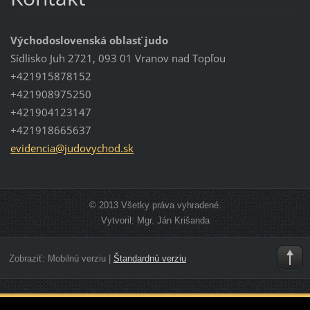
Východoslovenská oblasť judo
Sídlisko Juh 2721, 093 01 Vranov nad Topľou
+421915878152
+421908975250
+421904123147
+421918665637
evidenci
a@judovy
chod.sk
© 2013 Všetky práva vyhradené.
Vytvoril: Mgr. Ján Krišanda
Zobraziť:
Mobilnú verziu
|
Štandardnú verziu