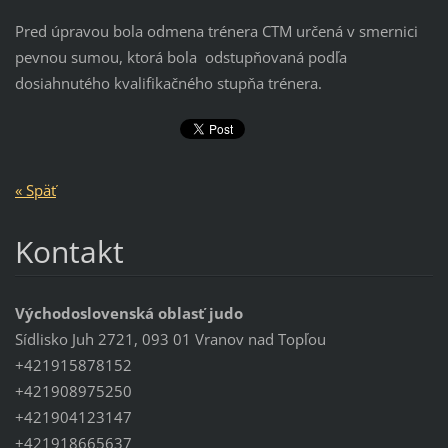
Pred úpravou bola odmena trénera CTM určená v smernici
pevnou sumou, ktorá bola odstupňovaná podľa
dosiahnutého kvalifikačného stupňa trénera.
« Späť
Kontakt
Východoslovenská oblasť judo
Sídlisko Juh 2721, 093 01 Vranov nad Topľou
+421915878152
+421908975250
+421904123147
+421918665637