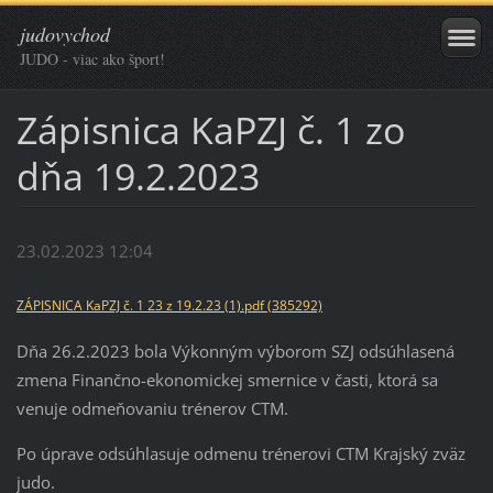
judovychod
JUDO - viac ako šport!
Zápisnica KaPZJ č. 1 zo
dňa 19.2.2023
23.02.2023 12:04
ZÁPISNICA KaPZJ č. 1 23 z 19.2.23 (1).pdf (385292)
Dňa 26.2.2023 bola Výkonným výborom SZJ odsúhlasená
zmena Finančno-ekonomickej smernice v časti, ktorá sa
venuje odmeňovaniu trénerov CTM.
Po úprave odsúhlasuje odmenu trénerovi CTM Krajský zväz
judo.