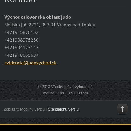
Východoslovenská oblasť judo
Sídlisko Juh 2721, 093 01 Vranov nad Topľou
+421915878152
+421908975250
+421904123147
+421918665637
evidenci
a@judovy
chod.sk
© 2013 Všetky práva vyhradené.
Vytvoril: Mgr. Ján Krišanda
Zobraziť:
Mobilnú verziu
|
Štandardnú verziu