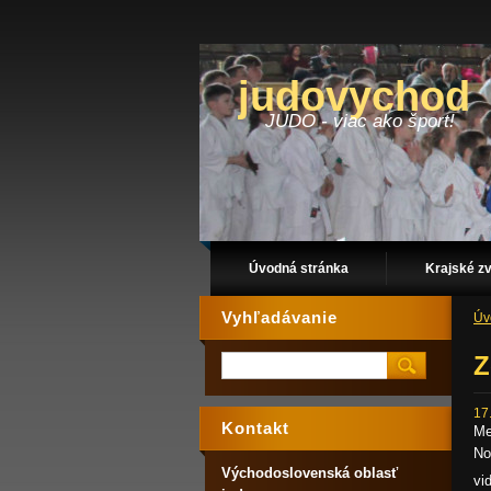
judovychod
JUDO - viac ako šport!
Úvodná stránka
Krajské z
Vyhľadávanie
Úv
Z
17
Kontakt
Me
No
Východoslovenská oblasť
vi