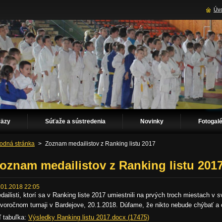
Úvo
väzy
Súťaže a sústredenia
Novinky
Fotogalé
odná stránka
>
Zoznam medailistov z Ranking listu 2017
oznam medailistov z Ranking listu 201
.01.2018 22:05
dailisti, ktorí sa v Ranking liste 2017 umiestnili na prvých troch miestach v s
voročnom turnaji v Bardejove, 20.1.2018. Dúfame, že nikto nebude chýbať a c
ď tabuľka:
Výsledky Ranking listu 2017.docx (17475)