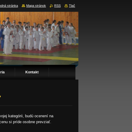
dná stránka
Mapa stránok
RSS
Tlač
ria
Kontakt
7
vojej kategórii, budú ocenení na
enu si príde osobne prevziať.