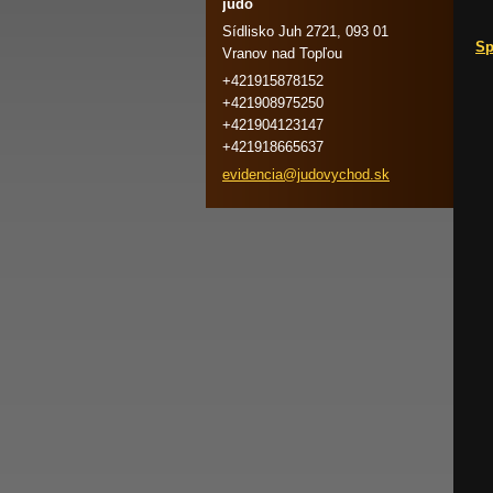
judo
Sídlisko Juh 2721, 093 01
Sp
Vranov nad Topľou
+421915878152
+421908975250
+421904123147
+421918665637
evidenci
a@judovy
chod.sk