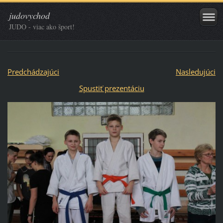
judovychod
JUDO - viac ako šport!
Predchádzajúci
Nasledujúci
Spustiť prezentáciu