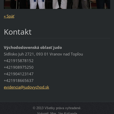
« Späť
Kontakt
Východoslovenská oblasť judo
Sídlisko Juh 2721, 093 01 Vranov nad Topľou
+421915878152
+421908975250
+421904123147
+421918665637
evidenci
a@judovy
chod.sk
© 2013 Všetky práva vyhradené.
Vytvoril: Mgr. Ján Krišanda