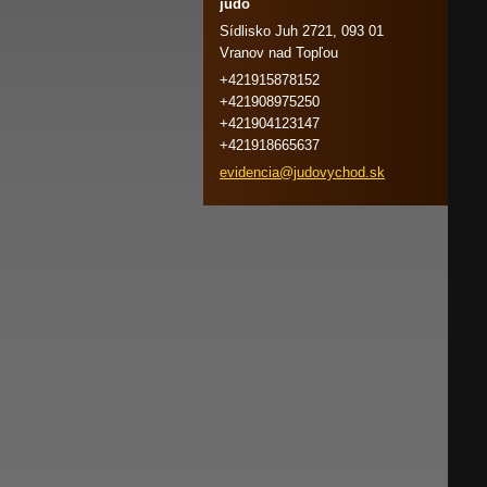
judo
Sídlisko Juh 2721, 093 01
Vranov nad Topľou
+421915878152
+421908975250
+421904123147
+421918665637
evidenci
a@judovy
chod.sk