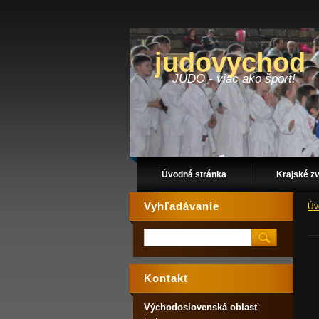
judovychod
JUDO - viac ako šport!
Úvodná stránka
Krajské z
Vyhľadávanie
Úv
Kontakt
Východoslovenská oblasť