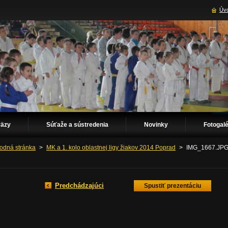
Úvo
väzy
Súťaže a sústredenia
Novinky
Fotogalé
odná stránka
>
MK a 1. kolo oblastnej ligy žiakov 2014 Poprad
>
IMG_1667.JP
Predchádzajúci
Spustiť prezentáciu