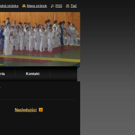
dná stránka
Mapa stránok
RSS
Tlač
ria
Kontakt
G
Nasledujúci