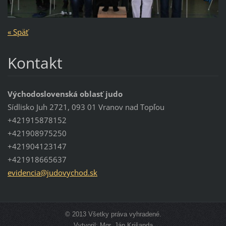
« Späť
Kontakt
Východoslovenská oblasť judo
Sídlisko Juh 2721, 093 01 Vranov nad Topľou
+421915878152
+421908975250
+421904123147
+421918665637
evidenci
a@judovy
chod.sk
© 2013 Všetky práva vyhradené.
Vytvoril: Mgr. Ján Krišanda