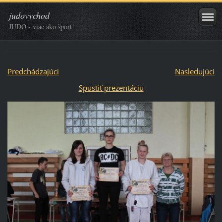
judovychod
JUDO - viac ako šport!
Predchádzajúci
Nasledujúci
Spustiť prezentáciu