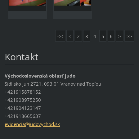
<<
<
2
3
4
5
6
>
>>
Kontakt
Východoslovenská oblasť judo
Sídlisko Juh 2721, 093 01 Vranov nad Topľou
+421915878152
+421908975250
+421904123147
+421918665637
evidenci
a@judovy
chod.sk