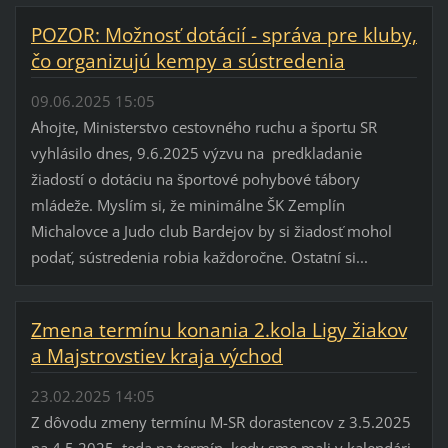
POZOR: Možnosť dotácií - správa pre kluby,
čo organizujú kempy a sústredenia
09.06.2025 15:05
Ahojte, Ministerstvo cestovného ruchu a športu SR
vyhlásilo dnes, 9.6.2025 výzvu na predkladanie
žiadostí o dotáciu na športové pohybové tábory
mládeže. Myslím si, že minimálne ŠK Zemplín
Michalovce a Judo club Bardejov by si žiadosť mohol
podať, sústredenia robia každoročne. Ostatní si...
Zmena termínu konania 2.kola Ligy žiakov
a Majstrovstiev kraja východ
23.02.2025 14:05
Z dôvodu zmeny termínu M-SR dorastencov z 3.5.2025