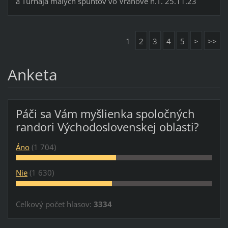
a Turnaja malých špuntov vo Vranove n.T. 25.11.23
1
2
3
4
5
>
>>
Anketa
Páči sa Vám myšlienka spoločných
randori Východoslovenskej oblasti?
Áno
(1 704)
Nie
(1 630)
Celkový počet hlasov:
3334