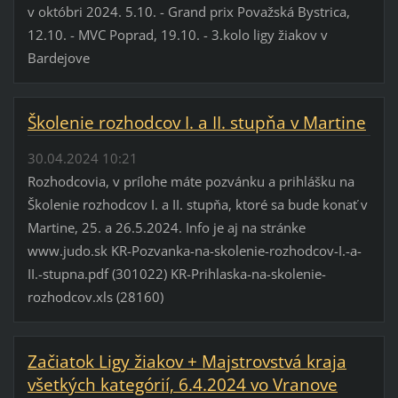
v októbri 2024. 5.10. - Grand prix Považská Bystrica,
12.10. - MVC Poprad, 19.10. - 3.kolo ligy žiakov v
Bardejove
Školenie rozhodcov I. a II. stupňa v Martine
30.04.2024 10:21
Rozhodcovia, v prílohe máte pozvánku a prihlášku na
Školenie rozhodcov I. a II. stupňa, ktoré sa bude konať v
Martine, 25. a 26.5.2024. Info je aj na stránke
www.judo.sk KR-Pozvanka-na-skolenie-rozhodcov-I.-a-
II.-stupna.pdf (301022) KR-Prihlaska-na-skolenie-
rozhodcov.xls (28160)
Začiatok Ligy žiakov + Majstrovstvá kraja
všetkých kategórií, 6.4.2024 vo Vranove