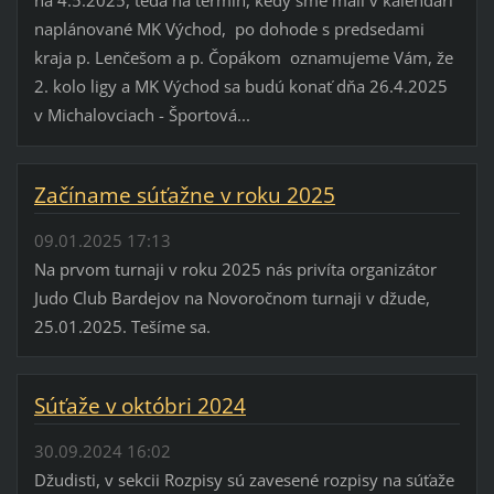
na 4.5.2025, teda na termín, kedy sme mali v kalendári
naplánované MK Východ, po dohode s predsedami
kraja p. Lenčešom a p. Čopákom oznamujeme Vám, že
2. kolo ligy a MK Východ sa budú konať dňa 26.4.2025
v Michalovciach - Športová...
Začíname súťažne v roku 2025
09.01.2025 17:13
Na prvom turnaji v roku 2025 nás privíta organizátor
Judo Club Bardejov na Novoročnom turnaji v džude,
25.01.2025. Tešíme sa.
Súťaže v októbri 2024
30.09.2024 16:02
Džudisti, v sekcii Rozpisy sú zavesené rozpisy na súťaže