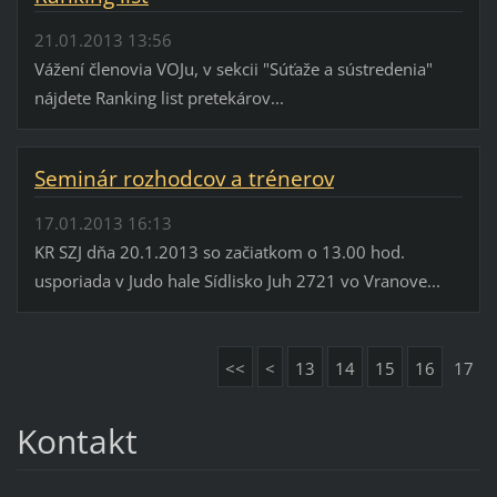
21.01.2013 13:56
Vážení členovia VOJu, v sekcii "Súťaže a sústredenia"
nájdete Ranking list pretekárov...
Seminár rozhodcov a trénerov
17.01.2013 16:13
KR SZJ dňa 20.1.2013 so začiatkom o 13.00 hod.
usporiada v Judo hale Sídlisko Juh 2721 vo Vranove...
<<
<
13
14
15
16
17
Kontakt