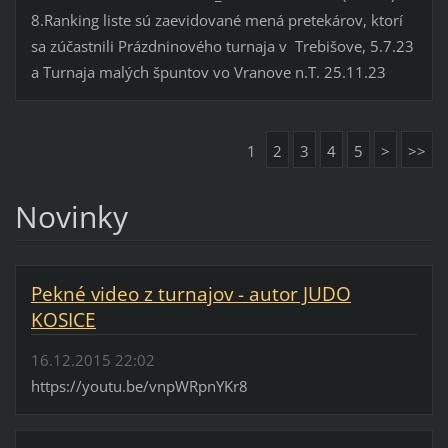
8.Ranking liste sú zaevidované mená pretekárov, ktorí
sa zúčastnili Prázdninového turnaja v Trebišove, 5.7.23
a Turnaja malých špuntov vo Vranove n.T. 25.11.23
1
2
3
4
5
>
>>
Novinky
Pekné video z turnajov - autor JUDO
KOSICE
16.12.2015 22:02
https://youtu.be/vnpWRpnYKr8