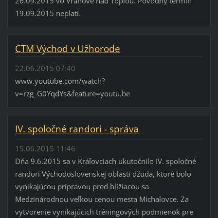
26.09.2015 vo Vranove nad Topľou. Pôvodný termín
19.09.2015 neplatí.
CTM Východ v Užhorode
22.06.2015 07:40
www.youtube.com/watch?
v=rzg_G0YqdYs&feature=youtu.be
IV. spoločné randori - správa
15.06.2015 11:46
Dňa 9.6.2015 sa v Kráľovciach ukutočnilo IV. spoločné
randori Východoslovenskej oblasti džuda, ktoré bolo
vynikajúcou prípravou pred blížiacou sa
Medzinárodnou veľkou cenou mesta Michalovce. Za
vytvorenie vynikajúcich tréningových podmienok pre