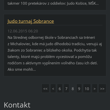
takmer 100 pretekárov z oddielov: Judo Košice, MŠK...
Judo turnaj Sobrance
12.06.2015 06:20
Na Strednej odbornej škole v Sobranciach sa tréneri
z Michaloviec, kde má judo dlhodobú tradíciu, venujú aj
žiakom zo Sobraniec a blízkeho okolia. Podchytia tak
talenty, ktoré majú problém vycestovať a pomôžu
rodičom s aktívnym vypĺnením voľného času ich detí.
Ako sme mohli...
<<
<
6
7
8
9
10
>
>>
Kontakt