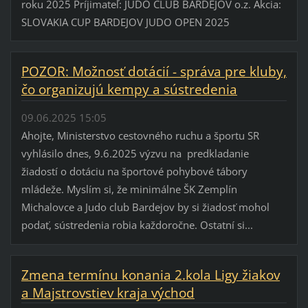
roku 2025 Príjimateľ: JUDO CLUB BARDEJOV o.z. Akcia:
SLOVAKIA CUP BARDEJOV JUDO OPEN 2025
POZOR: Možnosť dotácií - správa pre kluby,
čo organizujú kempy a sústredenia
09.06.2025 15:05
Ahojte, Ministerstvo cestovného ruchu a športu SR
vyhlásilo dnes, 9.6.2025 výzvu na predkladanie
žiadostí o dotáciu na športové pohybové tábory
mládeže. Myslím si, že minimálne ŠK Zemplín
Michalovce a Judo club Bardejov by si žiadosť mohol
podať, sústredenia robia každoročne. Ostatní si...
Zmena termínu konania 2.kola Ligy žiakov
a Majstrovstiev kraja východ