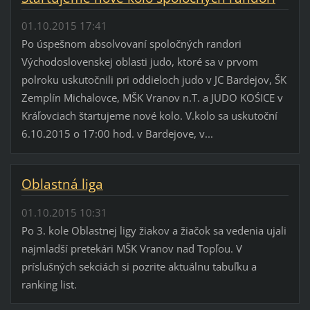
01.10.2015 17:41
Po úspešnom absolvovaní spoločných randori
Východoslovenskej oblasti judo, ktoré sa v prvom
polroku uskutočnili pri oddieloch judo v JC Bardejov, ŠK
Zemplín Michalovce, MŠK Vranov n.T. a JUDO KOŚICE v
Kráľovciach štartujeme nové kolo. V.kolo sa uskutoční
6.10.2015 o 17:00 hod. v Bardejove, v...
Oblastná liga
01.10.2015 10:31
Po 3. kole Oblastnej ligy žiakov a žiačok sa vedenia ujali
najmladší pretekári MŠK Vranov nad Topľou. V
príslušných sekciách si pozrite aktuálnu tabuľku a
ranking list.