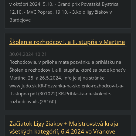
v októbri 2024. 5.10. - Grand prix Považská Bystrica,
12.10. - MVC Poprad, 19.10. - 3.kolo ligy žiakov v
Bardejove
Školenie rozhodcov I. a II. stupňa v Martine
30.04.2024 10:21
Rozhodcovia, v prílohe máte pozvánku a prihlášku na
Školenie rozhodcov I. a II. stupňa, ktoré sa bude konať v
Martine, 25. a 26.5.2024. Info je aj na stránke
www.judo.sk KR-Pozvanka-na-skolenie-rozhodcov-I.-a-
II.-stupna.pdf (301022) KR-Prihlaska-na-skolenie-
rozhodcov.xls (28160)
Začiatok Ligy žiakov + Majstrovstvá kraja
všetkých kategórií, 6.4.2024 vo Vranove