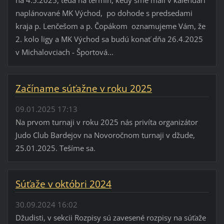
na 4.5.2025, teda na termín, kedy sme mali v kalendári
naplánované MK Východ, po dohode s predsedami
kraja p. Lenčešom a p. Čopákom oznamujeme Vám, že
2. kolo ligy a MK Východ sa budú konať dňa 26.4.2025
v Michalovciach - Športová...
Začíname súťažne v roku 2025
09.01.2025 17:13
Na prvom turnaji v roku 2025 nás privíta organizátor
Judo Club Bardejov na Novoročnom turnaji v džude,
25.01.2025. Tešíme sa.
Súťaže v októbri 2024
30.09.2024 16:02
Džudisti, v sekcii Rozpisy sú zavesené rozpisy na súťaže