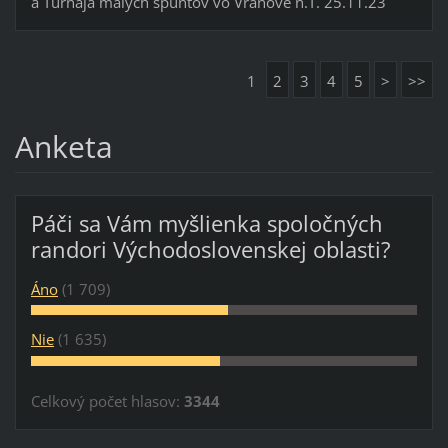
a Turnaja malých špuntov vo Vranove n.T. 25.11.23
1
2
3
4
5
>
>>
Anketa
Páči sa Vám myšlienka spoločných
randori Východoslovenskej oblasti?
Áno
(1 709)
Nie
(1 635)
Celkový počet hlasov:
3344