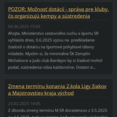
POZOR: Možnosť dotácií - správa pre kluby,
čo organizujú kempy a sústredenia
09.06.2025 15:05
Ahojte, Ministerstvo cestovného ruchu a športu SR
vyhlásilo dnes, 9.6.2025 výzvu na predkladanie
žiadostí o dotáciu na športové pohybové tábory
mládeže. Myslím si, že minimálne ŠK Zemplín
Michalovce a Judo club Bardejov by si žiadosť mohol
podať, sústredenia robia každoročne. Ostatní si...
Zmena termínu konania 2.kola Ligy žiakov
a Majstrovstiev kraja východ
23.02.2025 14:05
Z dôvodu zmeny termínu M-SR dorastencov z 3.5.2025