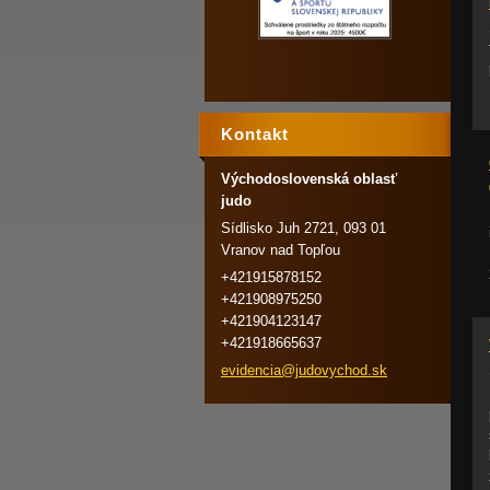
Kontakt
Východoslovenská oblasť
judo
Sídlisko Juh 2721, 093 01
Vranov nad Topľou
+421915878152
+421908975250
+421904123147
+421918665637
evidenci
a@judovy
chod.sk