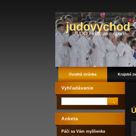
judovychod
JUDO - viac ako šport!
Úvodná stránka
Krajské z
Vyhľadávanie
Ú
Anketa
Páči sa Vám myšlienka