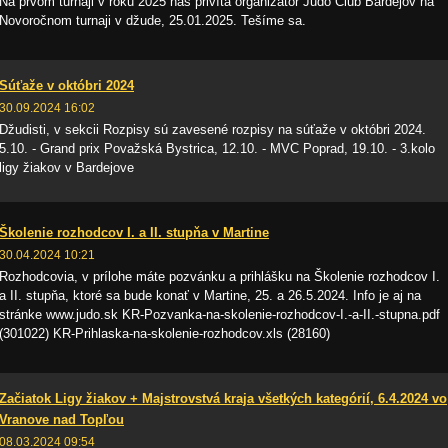
Na prvom turnaji v roku 2025 nás privíta organizátor Judo Club Bardejov na
Novoročnom turnaji v džude, 25.01.2025. Tešíme sa.
Súťaže v októbri 2024
30.09.2024 16:02
Džudisti, v sekcii Rozpisy sú zavesené rozpisy na súťaže v októbri 2024.
5.10. - Grand prix Považská Bystrica, 12.10. - MVC Poprad, 19.10. - 3.kolo
ligy žiakov v Bardejove
Školenie rozhodcov I. a II. stupňa v Martine
30.04.2024 10:21
Rozhodcovia, v prílohe máte pozvánku a prihlášku na Školenie rozhodcov I.
a II. stupňa, ktoré sa bude konať v Martine, 25. a 26.5.2024. Info je aj na
stránke www.judo.sk KR-Pozvanka-na-skolenie-rozhodcov-I.-a-II.-stupna.pdf
(301022) KR-Prihlaska-na-skolenie-rozhodcov.xls (28160)
Začiatok Ligy žiakov + Majstrovstvá kraja všetkých kategórií, 6.4.2024 vo
Vranove nad Topľou
08.03.2024 09:54