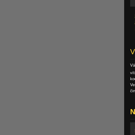
V
Vá
ví
ko
Ve
či
N