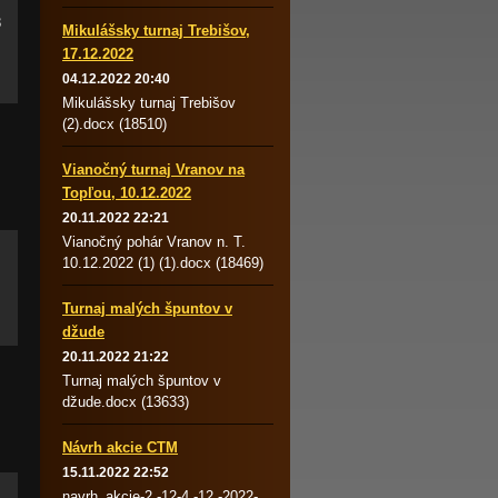
3
Mikulášsky turnaj Trebišov,
17.12.2022
04.12.2022 20:40
Mikulášsky turnaj Trebišov
(2).docx (18510)
Vianočný turnaj Vranov na
Topľou, 10.12.2022
20.11.2022 22:21
Vianočný pohár Vranov n. T.
10.12.2022 (1) (1).docx (18469)
Turnaj malých špuntov v
džude
20.11.2022 21:22
Turnaj malých špuntov v
džude.docx (13633)
Návrh akcie CTM
15.11.2022 22:52
navrh_akcie-2.-12-4.-12.-2022-