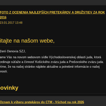
FOTO Z OCENENIA NAJLEPŠÍCH PRETEKÁROV A DRUŽSTIEV ZA ROK
2016
23.01.2017 13:48
itajte na našom webe,
žení členovia SZJ,
tame Vás na novom webovom sídle Východoslovenskej oblasti juda, ktorá
ordinuje súťaže a činnosť Košického zväzu juda a Prešovského zväzu juda.
ríme, že na našej stránke nájdete aktuálne a potrebné informácie o našej
nnosti.
ovinky
Oznam k výberu pretekárov do CTM - Východ na rok 2026