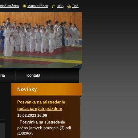
dná stránka
Mapa stránok
RSS
Tlač
ria
Kontakt
Novinky
Pozvánka na sústredenie
počas jarných prázdnin
15.02.2023 16:06
Pozvánka na sústredenie
počas jarných prázdnin (3).pdf
(436358)