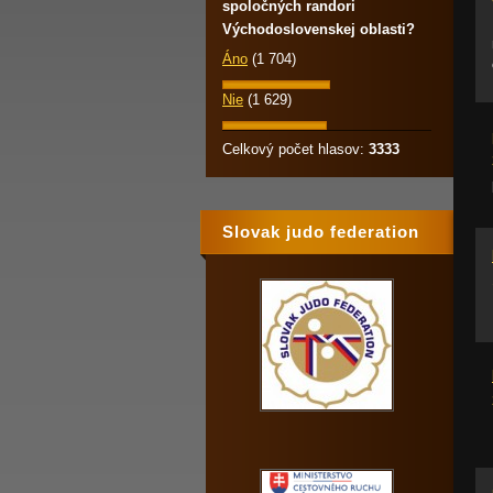
spoločných randori
Východoslovenskej oblasti?
Áno
(1 704)
Nie
(1 629)
Celkový počet hlasov:
3333
Slovak judo federation