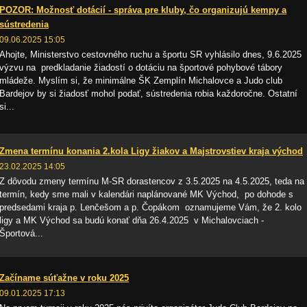
POZOR: Možnosť dotácií - správa pre kluby, čo organizujú kempy a
sústredenia
09.06.2025 15:05
Ahojte, Ministerstvo cestovného ruchu a športu SR vyhlásilo dnes, 9.6.2025
výzvu na predkladanie žiadostí o dotáciu na športové pohybové tábory
mládeže. Myslím si, že minimálne ŠK Zemplín Michalovce a Judo club
Bardejov by si žiadosť mohol podať, sústredenia robia každoročne. Ostatní
si...
Zmena termínu konania 2.kola Ligy žiakov a Majstrovstiev kraja východ
23.02.2025 14:05
Z dôvodu zmeny termínu M-SR dorastencov z 3.5.2025 na 4.5.2025, teda na
termín, kedy sme mali v kalendári naplánované MK Východ, po dohode s
predsedami kraja p. Lenčešom a p. Čopákom oznamujeme Vám, že 2. kolo
ligy a MK Východ sa budú konať dňa 26.4.2025 v Michalovciach -
Športová...
Začíname súťažne v roku 2025
09.01.2025 17:13