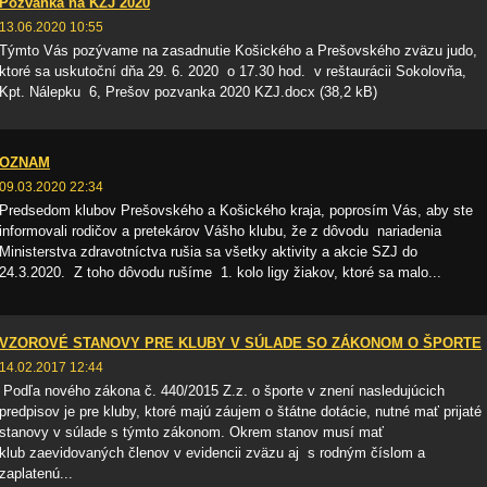
Pozvanka na KZJ 2020
13.06.2020 10:55
Týmto Vás pozývame na zasadnutie Košického a Prešovského zväzu judo,
ktoré sa uskutoční dňa 29. 6. 2020 o 17.30 hod. v reštaurácii Sokolovňa,
Kpt. Nálepku 6, Prešov pozvanka 2020 KZJ.docx (38,2 kB)
OZNAM
09.03.2020 22:34
Predsedom klubov Prešovského a Košického kraja, poprosím Vás, aby ste
informovali rodičov a pretekárov Vášho klubu, že z dôvodu nariadenia
Ministerstva zdravotníctva rušia sa všetky aktivity a akcie SZJ do
24.3.2020. Z toho dôvodu rušíme 1. kolo ligy žiakov, ktoré sa malo...
VZOROVÉ STANOVY PRE KLUBY V SÚLADE SO ZÁKONOM O ŠPORTE
14.02.2017 12:44
Podľa nového zákona č. 440/2015 Z.z. o športe v znení nasledujúcich
predpisov je pre kluby, ktoré majú záujem o štátne dotácie, nutné mať prijaté
stanovy v súlade s týmto zákonom. Okrem stanov musí mať
klub zaevidovaných členov v evidencii zväzu aj s rodným číslom a
zaplatenú...