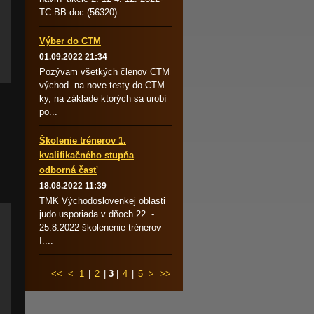
TC-BB.doc (56320)
Výber do CTM
01.09.2022 21:34
Pozývam všetkých členov CTM
východ na nove testy do CTM
ky, na základe ktorých sa urobí
po...
Školenie trénerov 1.
kvalifikačného stupňa
odborná časť
18.08.2022 11:39
TMK Východoslovenkej oblasti
judo usporiada v dňoch 22. -
25.8.2022 školenenie trénerov
I....
<<
<
1
|
2
|
3
|
4
|
5
>
>>