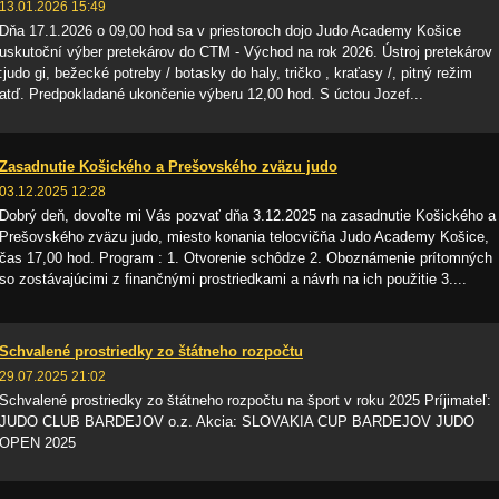
13.01.2026 15:49
Dňa 17.1.2026 o 09,00 hod sa v priestoroch dojo Judo Academy Košice
uskutoční výber pretekárov do CTM - Východ na rok 2026. Ústroj pretekárov
:judo gi, bežecké potreby / botasky do haly, tričko , kraťasy /, pitný režim
atď. Predpokladané ukončenie výberu 12,00 hod. S úctou Jozef...
Zasadnutie Košického a Prešovského zväzu judo
03.12.2025 12:28
Dobrý deň, dovoľte mi Vás pozvať dňa 3.12.2025 na zasadnutie Košického a
Prešovského zväzu judo, miesto konania telocvičňa Judo Academy Košice,
čas 17,00 hod. Program : 1. Otvorenie schôdze 2. Oboznámenie prítomných
so zostávajúcimi z finančnými prostriedkami a návrh na ich použitie 3....
Schvalené prostriedky zo štátneho rozpočtu
29.07.2025 21:02
Schvalené prostriedky zo štátneho rozpočtu na šport v roku 2025 Príjimateľ:
JUDO CLUB BARDEJOV o.z. Akcia: SLOVAKIA CUP BARDEJOV JUDO
OPEN 2025