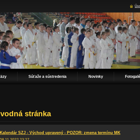
Úvo
väzy
Súťaže a sústredenia
Novinky
Fotogalé
vodná stránka
Kalendár SZJ - Východ upravený - POZOR: zmena termínu MK
08.11.2022 23:27